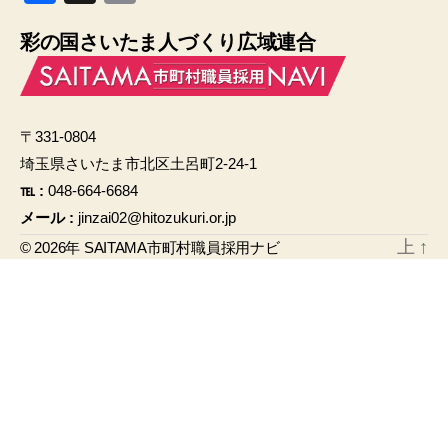
a
m
彩の国さいたま人づくり広域連合
c
ail
e
b
〒331-0804
o
埼玉県さいたま市北区土呂町2-24-1
o
℡ :
048-664-6684
k
メール :
jinzai02@hitozukuri.or.jp
上
↑
© 2026年
SAITAMA市町村職員採用ナビ