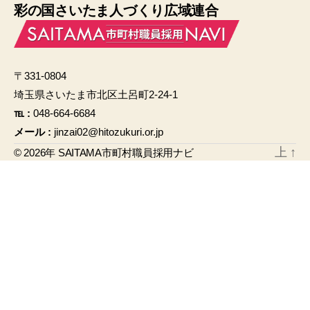
彩の国さいたま人づくり広域連合
c
ail
e
b
〒331-0804
o
埼玉県さいたま市北区土呂町2-24-1
o
℡ :
048-664-6684
k
メール :
jinzai02@hitozukuri.or.jp
上
↑
© 2026年
SAITAMA市町村職員採用ナビ