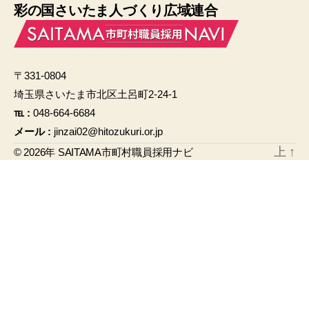
彩の国さいたま人づくり広域連合
c
ail
e
b
〒331-0804
o
埼玉県さいたま市北区土呂町2-24-1
o
℡ :
048-664-6684
k
メール :
jinzai02@hitozukuri.or.jp
上
↑
© 2026年
SAITAMA市町村職員採用ナビ