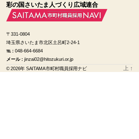
彩の国さいたま人づくり広域連合
c
ail
e
b
〒331-0804
o
埼玉県さいたま市北区土呂町2-24-1
o
℡ :
048-664-6684
k
メール :
jinzai02@hitozukuri.or.jp
上
↑
© 2026年
SAITAMA市町村職員採用ナビ