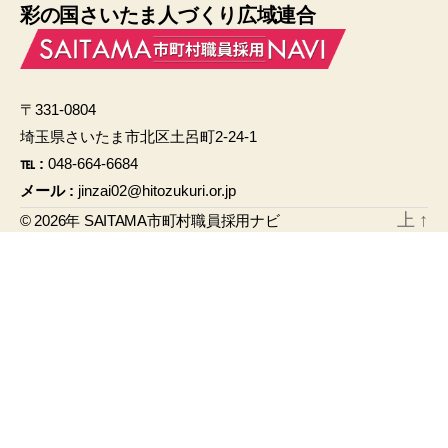
彩の国さいたま人づくり広域連合
c
ail
e
b
〒331-0804
o
埼玉県さいたま市北区土呂町2-24-1
o
℡ :
048-664-6684
k
メール :
jinzai02@hitozukuri.or.jp
上
↑
© 2026年
SAITAMA市町村職員採用ナビ