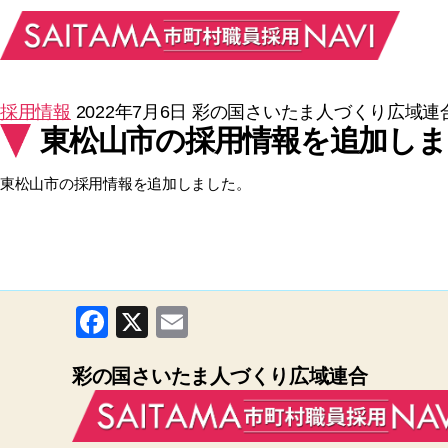
採用情報
2022年7月6日
彩の国さいたま人づくり広域連
東松山市の採用情報を追加しま
東松山市の採用情報を追加しました。
F
X
E
a
m
彩の国さいたま人づくり広域連合
c
ail
e