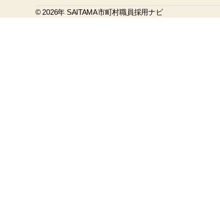
b
© 2026年
o
SAITAMA市町村職員採用ナビ
o
k