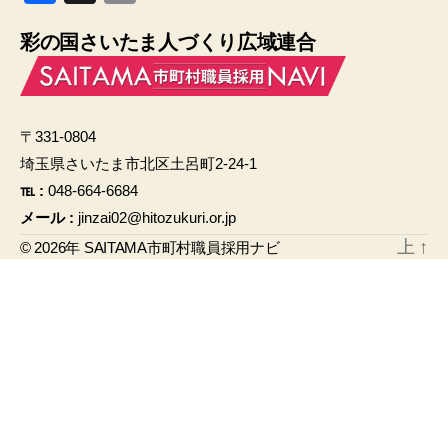
a
m
彩の国さいたま人づくり広域連合
c
ail
e
b
〒331-0804
o
埼玉県さいたま市北区土呂町2-24-1
o
℡ :
048-664-6684
k
メール :
jinzai02@hitozukuri.or.jp
上
↑
© 2026年
SAITAMA市町村職員採用ナビ