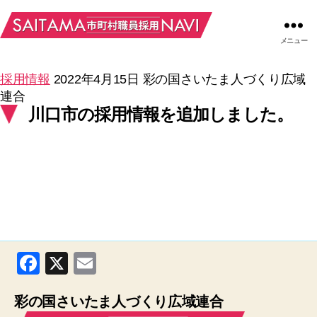
メニュー
採用情報
2022年4月15日
彩の国さいたま人づくり広域
連合
川口市の採用情報を追加しました。
F
X
E
a
m
彩の国さいたま人づくり広域連合
c
ail