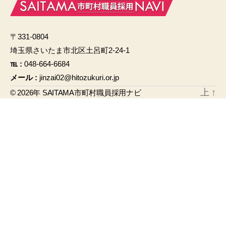
e
b
〒331-0804
o
埼玉県さいたま市北区土呂町2-24-1
o
℡ :
048-664-6684
k
メール :
jinzai02@hitozukuri.or.jp
上
↑
© 2026年
SAITAMA市町村職員採用ナビ