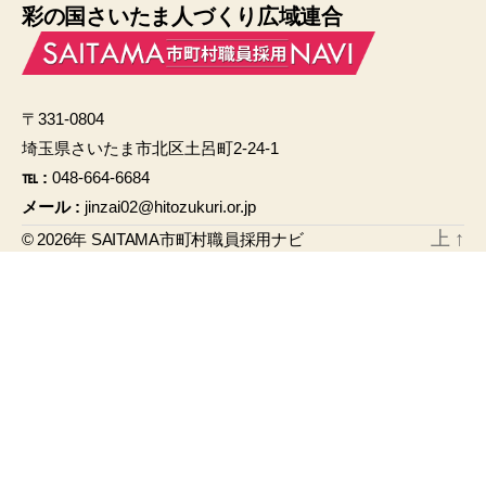
彩の国さいたま人づくり広域連合
c
ail
e
b
〒331-0804
o
埼玉県さいたま市北区土呂町2-24-1
o
℡ :
048-664-6684
k
メール :
jinzai02@hitozukuri.or.jp
上
↑
© 2026年
SAITAMA市町村職員採用ナビ