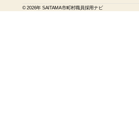
b
© 2026年
o
SAITAMA市町村職員採用ナビ
o
k