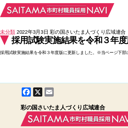
未分類
2022年3月3日
彩の国さいたま人づくり広域連合
採用試験実施結果を令和３年度
採用試験実施結果を令和３年度版に更新しました。※当ページ下部
F
X
E
a
m
彩の国さいたま人づくり広域連合
c
ail
e