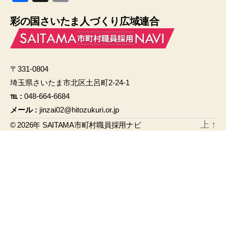
a
m
彩の国さいたま人づくり広域連合
c
ail
e
b
〒331-0804
o
埼玉県さいたま市北区土呂町2-24-1
o
℡ :
048-664-6684
k
メール :
jinzai02@hitozukuri.or.jp
上
↑
© 2026年
SAITAMA市町村職員採用ナビ