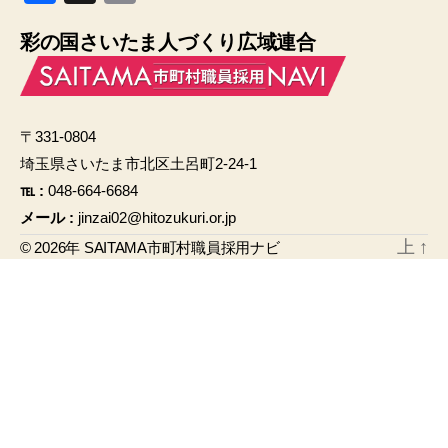
a
m
彩の国さいたま人づくり広域連合
c
ail
e
b
〒331-0804
o
埼玉県さいたま市北区土呂町2-24-1
o
℡ :
048-664-6684
k
メール :
jinzai02@hitozukuri.or.jp
上
↑
© 2026年
SAITAMA市町村職員採用ナビ