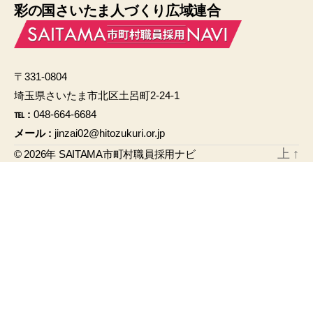
彩の国さいたま人づくり広域連合
c
ail
e
b
〒331-0804
o
埼玉県さいたま市北区土呂町2-24-1
o
℡ :
048-664-6684
k
メール :
jinzai02@hitozukuri.or.jp
上
↑
© 2026年
SAITAMA市町村職員採用ナビ